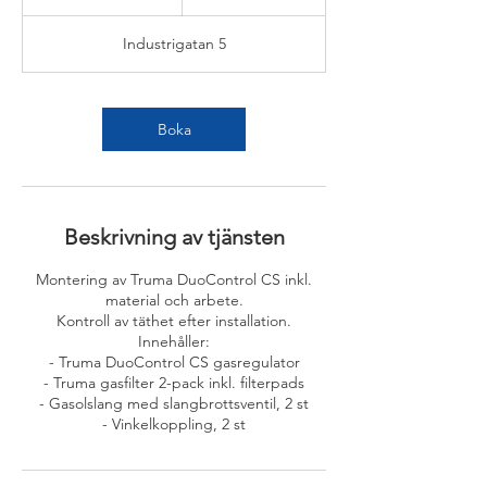
1
5
Industrigatan 5
m
i
n
Boka
Beskrivning av tjänsten
Montering av Truma DuoControl CS inkl.
material och arbete.
Kontroll av täthet efter installation.
Innehåller:
- Truma DuoControl CS gasregulator
- Truma gasfilter 2-pack inkl. filterpads
- Gasolslang med slangbrottsventil, 2 st