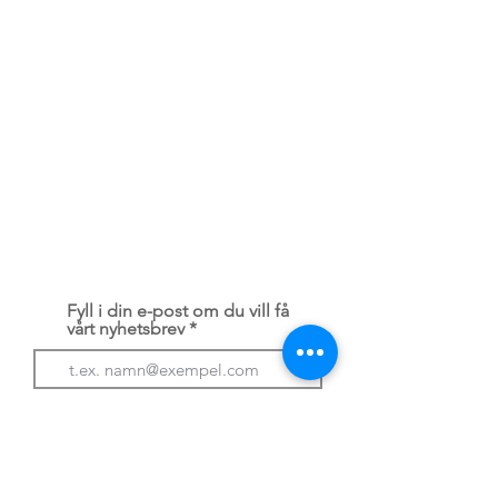
Om oss
Om Husbilsakuten
När du lämnar in ditt fordon
Garantivillkor
Kundservice
kundservice@husbilsakuten.se
Bokning
Betalning
Kontakta oss
Serviceavtal
Integritetspolicy / GDPR
Fyll i din e-post om du vill få
vårt nyhetsbrev
Prenumerera