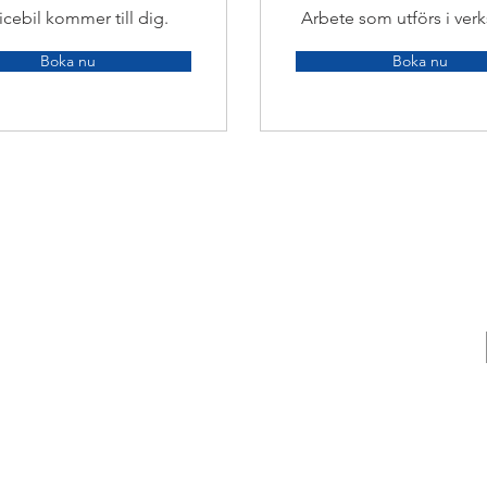
icebil kommer till dig.
Arbete som utförs i ver
Boka nu
Boka nu
Kundservice
kundservice@husbilsakuten.se
en
 ditt fordon
Bokning
Betalning
Kontakta oss
Serviceavtal
Integritetspolicy / GDPR