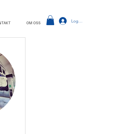
Logga in
NTAKT
OM OSS
ext box to
ails or