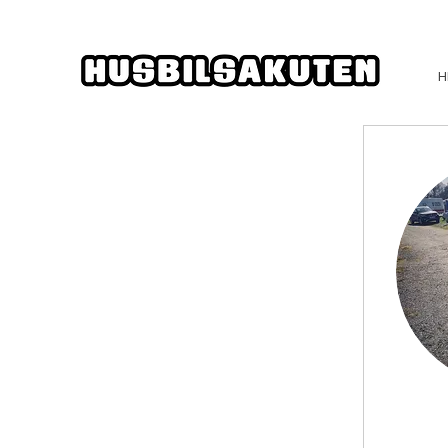
H
This is a
start 