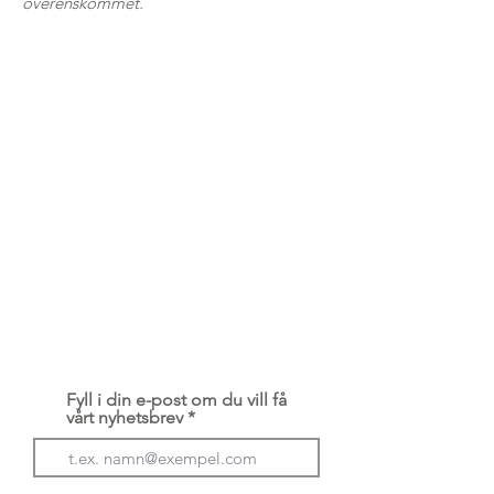
överenskommet.
Om oss
Om Husbilsakuten
När du lämnar in ditt fordon
Garantivillkor
Kundservice
kundservice@husbilsakuten.se
Bokning
Betalning
Kontakta oss
Serviceavtal
Integritetspolicy / GDPR
Fyll i din e-post om du vill få
vårt nyhetsbrev