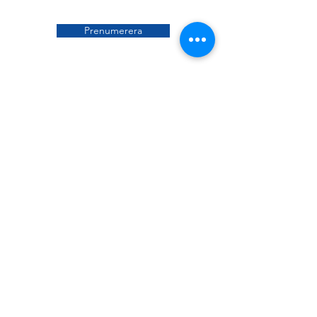
Prenumerera
Husbilsakuten
är medlem i:
Följ oss på:
Husbilsakuten AB
Tidsbokning