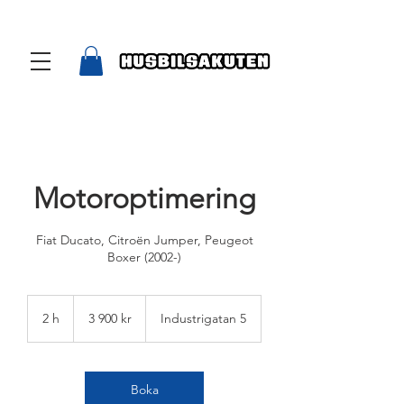
Motoroptimering
Fiat Ducato, Citroën Jumper, Peugeot
Boxer (2002-)
3 900
svenska
2 h
2
3 900 kr
Industrigatan 5
kronor
h
Boka