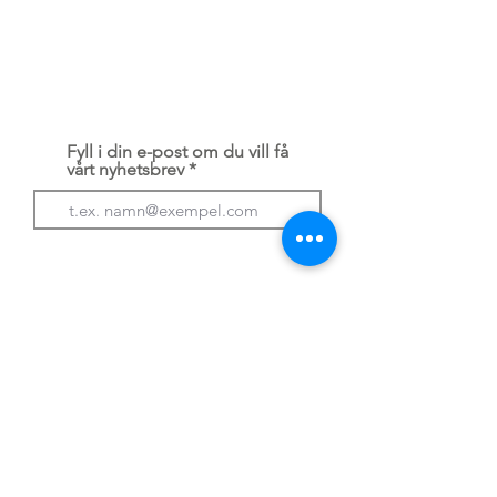
Bokning
Betalning
Kontakta oss
Serviceavtal
Integritetspolicy / GDPR
Fyll i din e-post om du vill få
vårt nyhetsbrev
Prenumerera
Husbilsakuten
är medlem i: