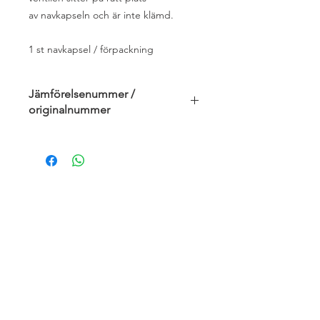
av navkapseln och är inte klämd.
1 st navkapsel / förpackning
Jämförelsenummer /
originalnummer
1374086080, 1374086080, 71807359
Om oss
Om Husbilsakuten
När du lämnar in ditt fordon
Garantivillkor
Kundservice
kundservice@husbilsakuten.se