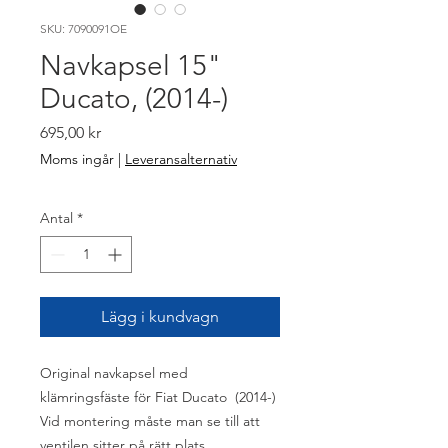
SKU: 7090091OE
Navkapsel 15"
Ducato, (2014-)
Pris
695,00 kr
Moms ingår
|
Leveransalternativ
Antal
*
Lägg i kundvagn
Original navkapsel med
klämringsfäste för Fiat Ducato (2014-)
Vid montering måste man se till att
ventilen sitter på rätt plats