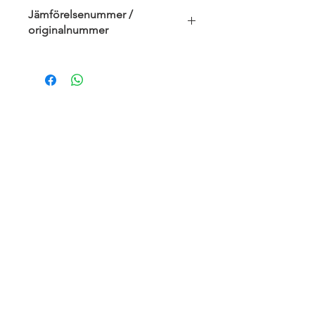
Jämförelsenummer /
originalnummer
6441Y1, 77364090, 77364090,
DEA09024
Om oss
Om Husbilsakuten
När du lämnar in ditt fordon
Garantivillkor
Kundservice
kundservice@husbilsakuten.se
Bokning
Betalning
Kontakta oss
Serviceavtal
Integritetspolicy / GDPR