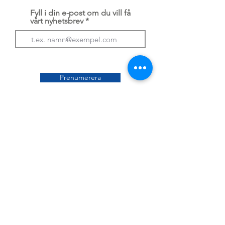
Fyll i din e-post om du vill få
vårt nyhetsbrev
Prenumerera
Husbilsakuten
är medlem i:
Följ oss på: