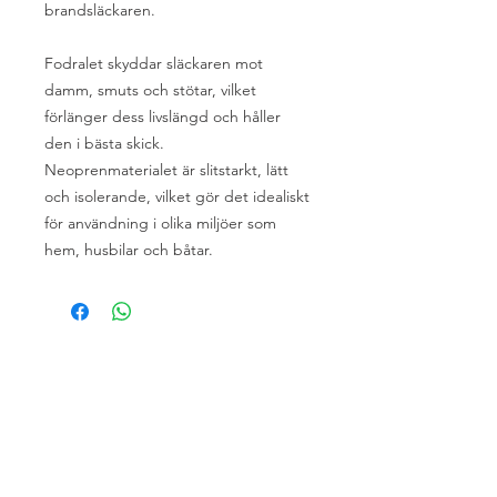
brandsläckaren.
Fodralet skyddar släckaren mot
damm, smuts och stötar, vilket
förlänger dess livslängd och håller
den i bästa skick.
Neoprenmaterialet är slitstarkt, lätt
och isolerande, vilket gör det idealiskt
för användning i olika miljöer som
hem, husbilar och båtar.
Om oss
Om Husbilsakuten
När du lämnar in ditt fordon
Garantivillkor