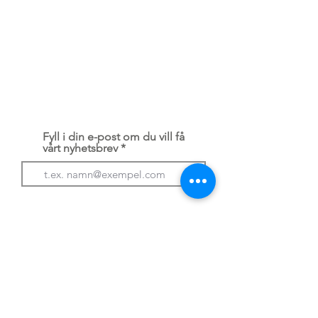
Kundservice
kundservice@husbilsakuten.se
Bokning
Betalning
Kontakta oss
Serviceavtal
Integritetspolicy / GDPR
Fyll i din e-post om du vill få
vårt nyhetsbrev
Prenumerera
Husbilsakuten
är medlem i: